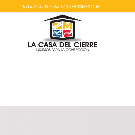
(02) 227-3349 / 292-0113 ventas@lcc.ec