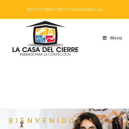
(02) 227-3349 / 292-0113 ventas@lcc.ec
Menú
BIENVENIDOS A