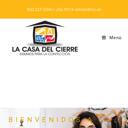
(02) 227-3349 / 292-0113 ventas@lcc.ec
Menú
BIENVENIDOS A