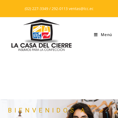
(02) 227-3349 / 292-0113 ventas@lcc.ec
Menú
BIENVENIDOS A