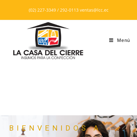
(02) 227-3349 / 292-0113 ventas@lcc.ec
Menú
BIENVENIDOS A