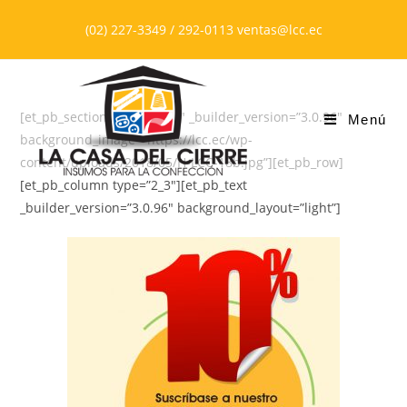
Saltar
(02) 227-3349 / 292-0113 ventas@lcc.ec
al
contenido
[et_pb_section bb_built=”1″ _builder_version=”3.0.96″
Menú
background_image=”https://lcc.ec/wp-
content/uploads/2018/05/H-LCC-18b.jpg”][et_pb_row]
[et_pb_column type=”2_3″][et_pb_text
_builder_version=”3.0.96″ background_layout=”light”]